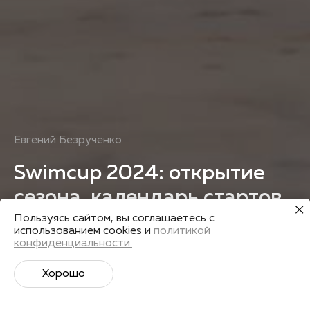
Евгений Безрученко
Swimcup 2024: открытие
сезона, календарь стартов
и крутые новинки
Пользуясь сайтом, вы соглашаетесь с
использованием cookies и
политикой
конфиденциальности.
Получить запись
Хорошо