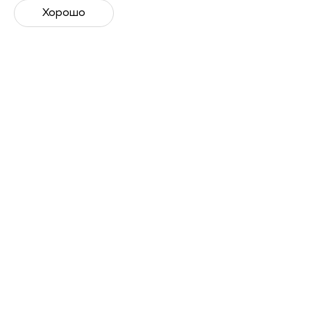
Получить запись
Хорошо
Лекторы
Эдуард Сырцов
Яна
Кржижановская
Начал бегать в 2017 году,